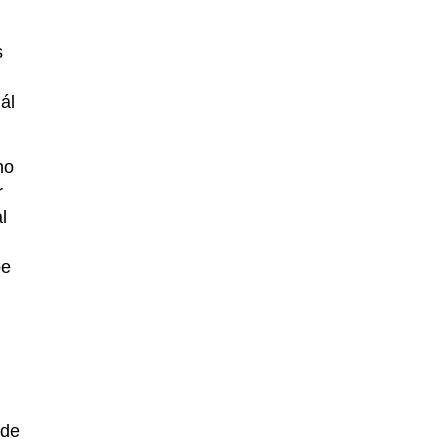
s
ál
no
r
l
be
 de