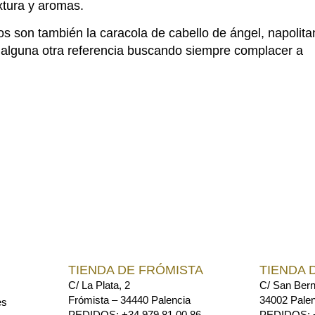
xtura y aromas.
os son también la caracola de cabello de ángel, napolita
 alguna otra referencia buscando siempre complacer a
TIENDA DE FRÓMISTA
TIENDA 
C/ La Plata, 2
C/ San Bern
Frómista – 34440 Palencia
34002 Palen
es
PEDIDOS: +34 979 81 00 86
PEDIDOS: +