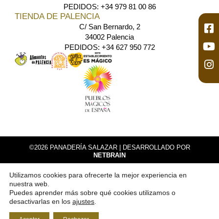
PEDIDOS: +34 979 81 00 86
TIENDA DE PALENCIA
C/ San Bernardo, 2
34002 Palencia
PEDIDOS: +34 627 950 772
©2026 PANADERÍA SALAZAR |
DESARROLLADO POR
NETBRAIN
AVISO LEGAL
Utilizamos cookies para ofrecerte la mejor experiencia en
POLÍTICA DE PRIVACIDAD
nuestra web.
POLÍTICA DE COOKIES
Puedes aprender más sobre qué cookies utilizamos o
desactivarlas en los
ajustes
.
POLÍTICA DE DEVOLUCIONES Y REEMBOLSOS