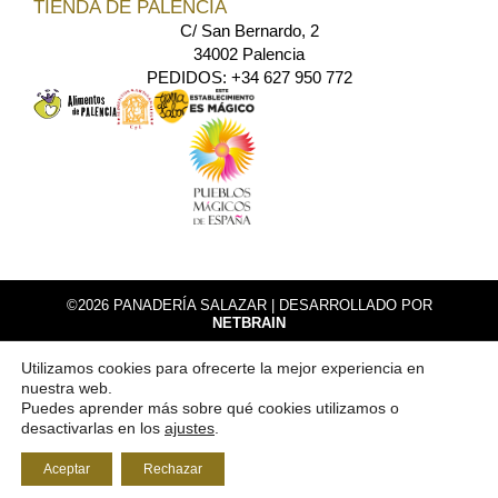
TIENDA DE PALENCIA
C/ San Bernardo, 2
34002 Palencia
PEDIDOS: +34 627 950 772
©2026 PANADERÍA SALAZAR |
DESARROLLADO POR
NETBRAIN
AVISO LEGAL
Utilizamos cookies para ofrecerte la mejor experiencia en
POLÍTICA DE PRIVACIDAD
nuestra web.
POLÍTICA DE COOKIES
Puedes aprender más sobre qué cookies utilizamos o
desactivarlas en los
ajustes
.
POLÍTICA DE DEVOLUCIONES Y REEMBOLSOS
Aceptar
Rechazar