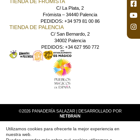
TIENDA DE FRÓMISTA
C/ La Plata, 2
Frómista – 34440 Palencia
PEDIDOS: +34 979 81 00 86
TIENDA DE PALENCIA
C/ San Bernardo, 2
34002 Palencia
PEDIDOS: +34 627 950 772
©2026 PANADERÍA SALAZAR |
DESARROLLADO POR
NETBRAIN
AVISO LEGAL
Utilizamos cookies para ofrecerte la mejor experiencia en
POLÍTICA DE PRIVACIDAD
nuestra web.
POLÍTICA DE COOKIES